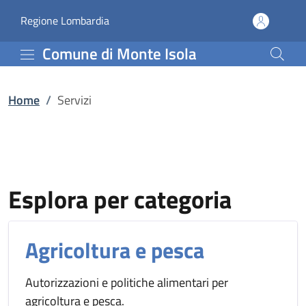
Servizi | Comune di Mont
Vai al contenuto principale
(apre in un'altra scheda).
Regione Lombardia
Comune di Monte Isola
Home
/
Servizi
Esplora per categoria
Agricoltura e pesca
Autorizzazioni e politiche alimentari per
agricoltura e pesca.