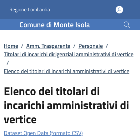
Elenco dei titolari di in
Vai al contenuto principale
(apre in un'altra scheda).
Regione Lombardia
Comune di Monte Isola
Home
/
Amm. Trasparente
/
Personale
/
Titolari di incarichi dirigenziali amministrativi di vertice
/
Elenco dei titolari di incarichi amministrativi di vertice
Elenco dei titolari di
incarichi amministrativi di
vertice
(apre in un'altra scheda)
Dataset Open Data (formato CSV)