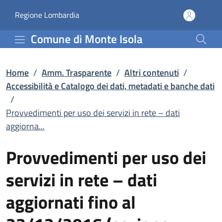
Provvedimenti per uso de
Vai al contenuto principale
(apre in un'altra scheda).
Regione Lombardia
Comune di Monte Isola
Home
/
Amm. Trasparente
/
Altri contenuti
/
Accessibilità e Catalogo dei dati, metadati e banche dati
/
Provvedimenti per uso dei servizi in rete – dati
aggiorna...
Provvedimenti per uso dei
servizi in rete – dati
aggiornati fino al