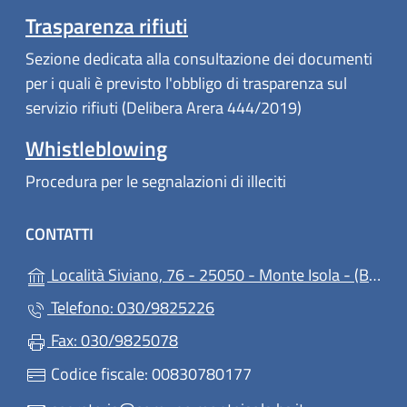
Trasparenza rifiuti
Sezione dedicata alla consultazione dei documenti
per i quali è previsto l'obbligo di trasparenza sul
servizio rifiuti (Delibera Arera 444/2019)
Whistleblowing
Procedura per le segnalazioni di illeciti
CONTATTI
(ap
Località Siviano, 76 - 25050 - Monte Isola - (BS)
Telefono: 030/9825226
Fax: 030/9825078
Codice fiscale: 00830780177