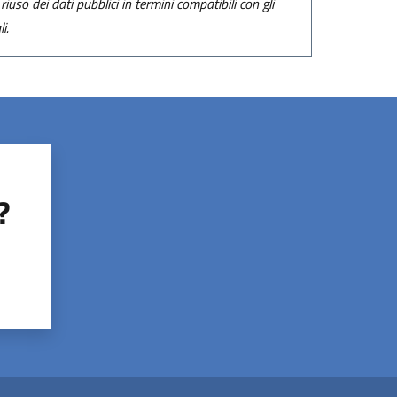
riuso dei dati pubblici in termini compatibili con gli
i.
?