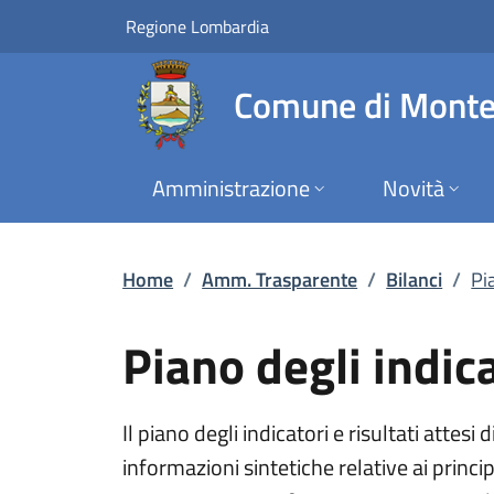
Piano degli indicator
Vai al contenuto principale
(apre in un'altra scheda).
Regione Lombardia
Comune di Monte
Amministrazione
Novità
Home
/
Amm. Trasparente
/
Bilanci
/
Pia
Piano degli indicat
Il piano degli indicatori e risultati atte
informazioni sintetiche relative ai princip