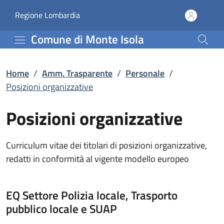
Posizioni organizzative
Vai al contenuto principale
(apre in un'altra scheda).
Regione Lombardia
Comune di Monte Isola
Home
/
Amm. Trasparente
/
Personale
/
Posizioni organizzative
Posizioni organizzative
Curriculum vitae dei titolari di posizioni organizzative,
redatti in conformità al vigente modello europeo
EQ Settore Polizia locale, Trasporto
pubblico locale e SUAP