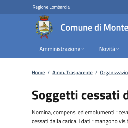
Soggetti cessati dal
Vai al contenuto principale
(apre in un'altra scheda).
Regione Lombardia
Comune di Monte
Amministrazione
Novità
Home
/
Amm. Trasparente
/
Organizzazi
Soggetti cessati d
Nomina, compensi ed emolumenti ricevuti, d
cessati dalla carica. I dati rimangono visib