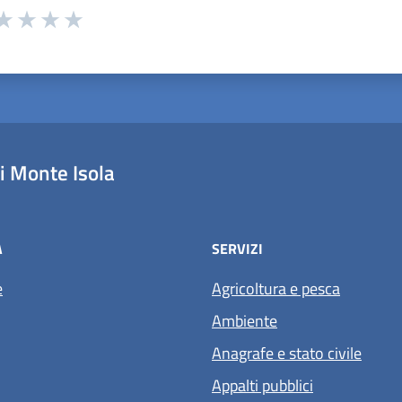
 da 1 a 5 stelle la pagina
ta 1 stelle su 5
aluta 2 stelle su 5
Valuta 3 stelle su 5
Valuta 4 stelle su 5
Valuta 5 stelle su 5
 Monte Isola
À
SERVIZI
e
Agricoltura e pesca
Ambiente
Anagrafe e stato civile
Appalti pubblici