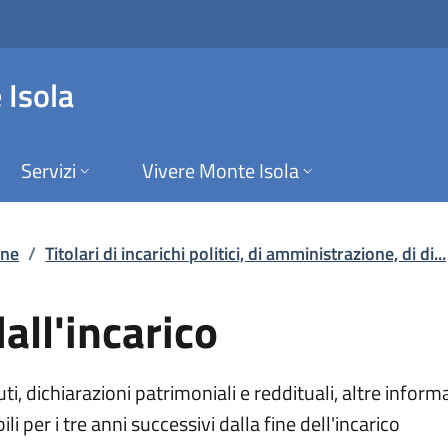
l'incarico | Titolari
 Isola
Servizi
Vivere Monte Isola
one
/
Titolari di incarichi politici, di amministrazione, di di...
all'incarico
ichiarazioni patrimoniali e reddituali, altre informazion
ili per i tre anni successivi dalla fine dell'incarico