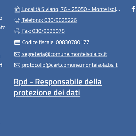
(
Località Siviano, 76 - 25050 - Monte Isola - (BS)
lo
Telefono: 030/9825226
nte
Fax: 030/9825078
Codice fiscale: 00830780177
segreteria@comune.monteisola.bs.it
i
protocollo@cert.comune.monteisola.bs.it
di
Rpd - Responsabile della
protezione dei dati
a