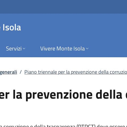
la prevenzione della
 Isola
Servizi
Vivere Monte Isola
 generali
/
Piano triennale per la prevenzione della corruzion
er la prevenzione della
a
la corruzione e della trasparenza (PTPCT) deve essere 