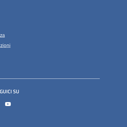
nza
nzioni
GUICI SU
apre in un'altra scheda).