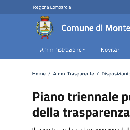
Piano triennale per 
Vai al contenuto principale
(apre in un'altra scheda).
Regione Lombardia
Comune di Monte
Amministrazione
Novità
Home
/
Amm. Trasparente
/
Disposizioni
Piano triennale p
della trasparenz
Il Piano triennale per la prevenzione del