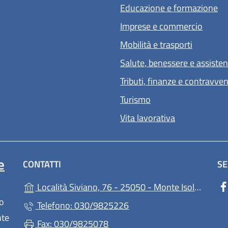
Educazione e formazione
Imprese e commercio
Mobilità e trasporti
Salute, benessere e assiste
Tributi, finanze e contravve
Turismo
Vita lavorativa
e
CONTATTI
SE
(
Località Siviano, 76 - 25050 - Monte Isola - (BS)
lo
Telefono: 030/9825226
nte
Fax: 030/9825078