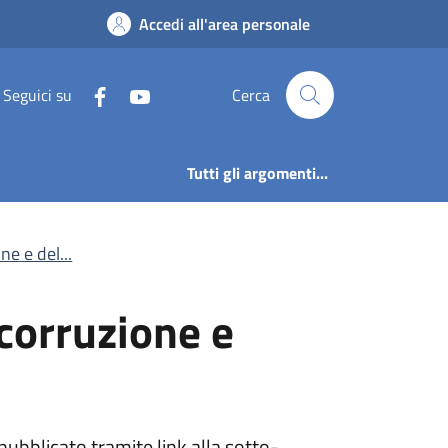
 corruzione e della 
Accedi all'area personale
Seguici su
Cerca
Tutti gli argomenti...
e e del...
 corruzione e
pubblicato tramite link alla sotto-