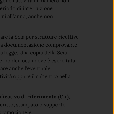
gono l'attività in maniera non
periodo di interruzione
orni all’anno, anche non
tare la Scia per strutture ricettive
 la documentazione comprovante
lla legge. Una copia della Scia
erno dei locali dove è esercitata
icare anche l'eventuale
tività oppure il subentro nella
ficativo di riferimento (Cir)
,
scritto, stampato o supporto
, promozione e