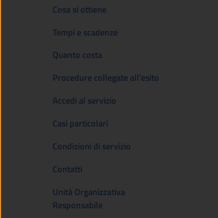
Cosa si ottiene
Tempi e scadenze
Quanto costa
Procedure collegate all’esito
Accedi al servizio
Casi particolari
Condizioni di servizio
Contatti
Unità Organizzativa
Responsabile