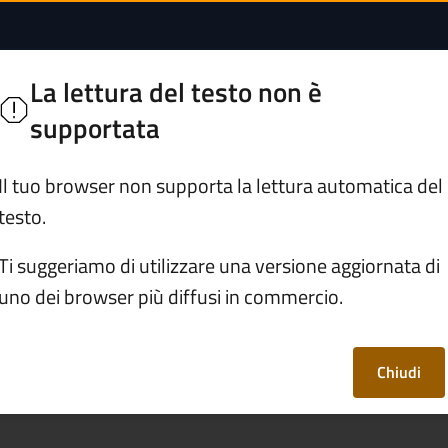
cettive non alberghi
 Isola
La lettura del testo non è
supportata
Servizi
Vivere Monte Isola
Il tuo browser non supporta la lettura automatica del
testo.
/
Gestire strutture ricettive non alberghiere
Ti suggeriamo di utilizzare una versione aggiornata di
uno dei browser più diffusi in commercio.
 ricettive non
Chiudi