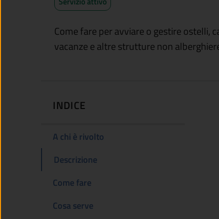
Servizio attivo
Come fare per avviare o gestire ostelli, c
vacanze e altre strutture non alberghier
INDICE
A chi è rivolto
Descrizione
Come fare
Cosa serve