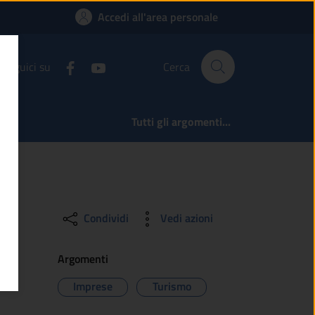
ere | Comune di Mont
Accedi all'area personale
Seguici su
Cerca
Tutti gli argomenti...
Condividi
Vedi azioni
Argomenti
Imprese
Turismo