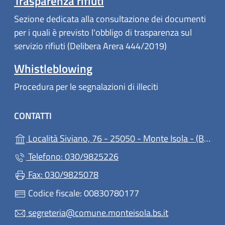
Trasparenza rifiuti
Sezione dedicata alla consultazione dei documenti
per i quali è previsto l'obbligo di trasparenza sul
servizio rifiuti (Delibera Arera 444/2019)
Whistleblowing
Procedura per le segnalazioni di illeciti
CONTATTI
(ap
Località Siviano, 76 - 25050 - Monte Isola - (BS)
Telefono: 030/9825226
Fax: 030/9825078
Codice fiscale: 00830780177
segreteria@comune.monteisola.bs.it