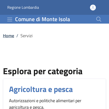
Servizi | Comune di Mont
Vai al contenuto principale
(apre in un'altra scheda).
Regione Lombardia
Comune di Monte Isola
Home
/
Servizi
Esplora per categoria
Agricoltura e pesca
Autorizzazioni e politiche alimentari per
agricoltura e pesca.