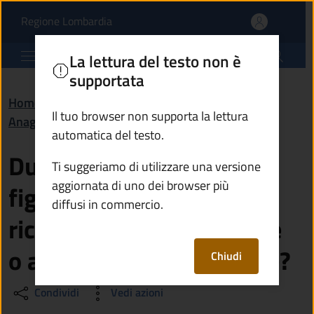
Due coniugi che hanno fi
Vai al contenuto principale
(apre in un'altra scheda).
Regione Lombardia
Comune di Monte Isola
La lettura del testo non è
supportata
Home
/
Domande frequenti (FAQ)
/
Il tuo browser non supporta la lettura
Anagrafe e stato civile
automatica del testo.
Due coniugi che hanno
Ti suggeriamo di utilizzare una versione
aggiornata di uno dei browser più
figli minorenni possono
diffusi in commercio.
ricorrere alla separazione
o al divorzio consensuale?
Chiudi
Condividi
Vedi azioni