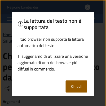
Che requisiti devo aver
Vai al contenuto principale
(apre in un'altra scheda).
Regione Lombardia
Comune di Monte Isola
La lettura del testo non è
supportata
Home
/
Domande frequenti (FAQ)
/
Il tuo browser non supporta la lettura
Salute, benessere e assistenza
automatica del testo.
Che requisiti devo avere
Ti suggeriamo di utilizzare una versione
aggiornata di uno dei browser più
per ottenere un contributo
diffusi in commercio.
dal comune?
Chiudi
Condividi
Vedi azioni
Argomenti