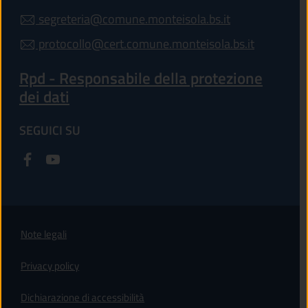
segreteria@comune.monteisola.bs.it
protocollo@cert.comune.monteisola.bs.it
Rpd - Responsabile della protezione
dei dati
SEGUICI SU
Note legali
Privacy policy
(apre in un'altra scheda).
Dichiarazione di accessibilità