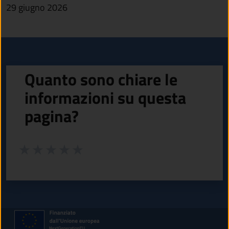
29 giugno 2026
Quanto sono chiare le
informazioni su questa
pagina?
Valuta da 1 a 5 stelle la pagina
Valuta 1 stelle su 5
Valuta 2 stelle su 5
Valuta 3 stelle su 5
Valuta 4 stelle su 5
Valuta 5 stelle su 5