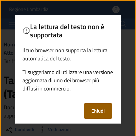
Tariffe della tassa rifiut
Vai al contenuto principale
(apre in un'altra scheda).
Regione Lombardia
Comune di Monte Isola
La lettura del testo non è
supportata
Home
/
Amministrazione
/
Documenti e dati
/
Il tuo browser non supporta la lettura
Atto normativo
/
automatica del testo.
Tariffe della tassa rifiuti (Tari) in vigore
Ti suggeriamo di utilizzare una versione
Tariffe della tassa rifiuti
aggiornata di uno dei browser più
diffusi in commercio.
(Tari) in vigore
Documento contenente le tariffe Tari in vigore
Chiudi
approvate dal Consiglio comunale
Condividi
Vedi azioni