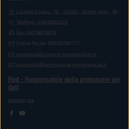
(ap
Località Siviano, 76 - 25050 - Monte Isola - (BS)
Telefono: 030/9825226
Fax: 030/9825078
Codice fiscale: 00830780177
segreteria@comune.monteisola.bs.it
protocollo@cert.comune.monteisola.bs.it
Rpd - Responsabile della protezione dei
dati
SEGUICI SU