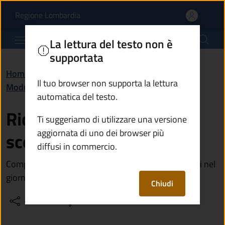
Richiesta del servizio sc
Vai al contenuto principale
(apre in un'altra scheda).
Regione Lombardia
Comune di Monte Isola
La lettura del testo non è
supportata
Home
/
Amministrazione
/
Documenti e dati
/
Il tuo browser non supporta la lettura
Modulistica
/
Richiesta del servizio scorta veicoli
automatica del testo.
Richiesta del servizio
Ti suggeriamo di utilizzare una versione
aggiornata di uno dei browser più
scorta veicoli
diffusi in commercio.
Compila il modulo per richiedere la scorta dei veicoli nel
giorno indicato
Chiudi
Condividi
Vedi azioni