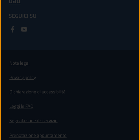
dati
SEGUICI SU
Note legali
Privacy policy
(apre in un'altra scheda).
Dichiarazione di accessibilità
Leggi le FAQ
Segnalazione disservizio
Prenotazione appuntamento