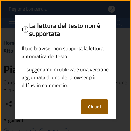
Piano di viabilità | Com
Vai al contenuto principale
(apre in un'altra scheda).
Regione Lombardia
Comune di Monte Isola
La lettura del testo non è
supportata
Home
/
Amministrazione
/
Documenti e dati
/
Il tuo browser non supporta la lettura
Atto normativo
/
Piano di viabilità
automatica del testo.
Piano di viabilità
Ti suggeriamo di utilizzare una versione
aggiornata di uno dei browser più
Consulta il piano di viabilità approvato con deliberazione
diffusi in commercio.
n. 13 del 2025 e le relative tariffe
Condividi
Vedi azioni
Chiudi
Argomenti