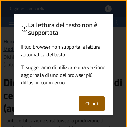
Dichiarazione sostitutiva
Vai al contenuto principale
(apre in un'altra scheda).
Regione Lombardia
Comune di Monte Isola
La lettura del testo non è
supportata
Home
/
Amministrazione
/
Documenti e dati
/
Il tuo browser non supporta la lettura
Modulistica
/
automatica del testo.
Dichiarazione sostitutiva di certificazione
(autocertificazione)
Ti suggeriamo di utilizzare una versione
aggiornata di uno dei browser più
Dichiarazione sostitutiva di
diffusi in commercio.
certificazione
Chiudi
(autocertificazione)
L'autocertificazione sostituisce la produzione di