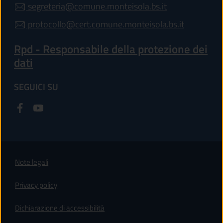
segreteria@comune.monteisola.bs.it
protocollo@cert.comune.monteisola.bs.it
Rpd - Responsabile della protezione dei
dati
SEGUICI SU
Note legali
Privacy policy
(apre in un'altra scheda).
Dichiarazione di accessibilità