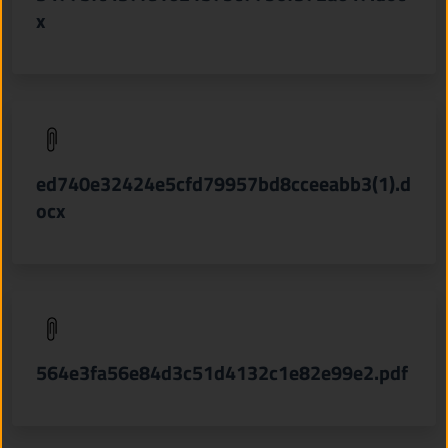
x
(apre in un'altra scheda).
ed740e32424e5cfd79957bd8cceeabb3(1).d
ocx
(apre in un'altra scheda).
564e3fa56e84d3c51d4132c1e82e99e2.pdf