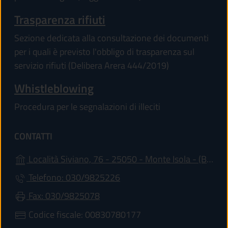
Trasparenza rifiuti
Sezione dedicata alla consultazione dei documenti
per i quali è previsto l'obbligo di trasparenza sul
servizio rifiuti (Delibera Arera 444/2019)
Whistleblowing
Procedura per le segnalazioni di illeciti
CONTATTI
(ap
Località Siviano, 76 - 25050 - Monte Isola - (BS)
Telefono: 030/9825226
Fax: 030/9825078
Codice fiscale: 00830780177