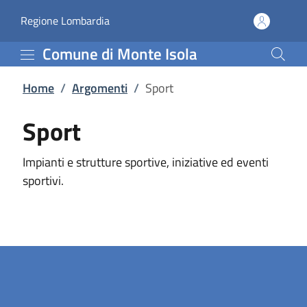
Sport | Comune di Monte
Vai al contenuto principale
(apre in un'altra scheda).
Regione Lombardia
Comune di Monte Isola
Home
/
Argomenti
/
Sport
Sport
Impianti e strutture sportive, iniziative ed eventi
sportivi.