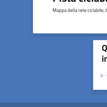
Mappa della rete ciclabile, it
Q
i
Valuta
Valu
V