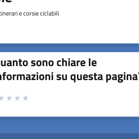
inerari e corsie ciclabili
uanto sono chiare le
nformazioni su questa pagina
 da 1 a 5 stelle la pagina
ta 1 stelle su 5
aluta 2 stelle su 5
Valuta 3 stelle su 5
Valuta 4 stelle su 5
Valuta 5 stelle su 5