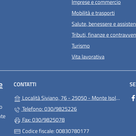
Imprese e commercio
Mobilità e trasporti
Salute, benessere e assiste
Tributi, finanze e contravve
Turismo
Vita lavorativa
e
CONTATTI
SE
(
Località Siviano, 76 - 25050 - Monte Isola - (BS)
lo
Telefono: 030/9825226
nte
Fax: 030/9825078
Codice fiscale: 00830780177