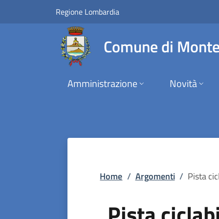
Pista ciclabile | Co
Vai al contenuto principale
(apre in un'altra scheda).
Regione Lombardia
Comune di Monte
Amministrazione
Novità
Home
/
Argomenti
/
Pista cic
Pista ciclab