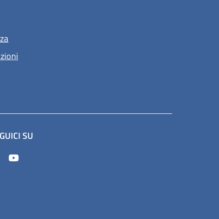
nza
nzioni
GUICI SU
apre in un'altra scheda).