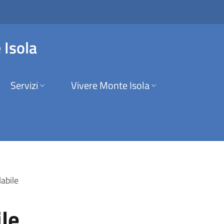
mune di Monte Isola
 Isola
Servizi
Vivere Monte Isola
labile
ile