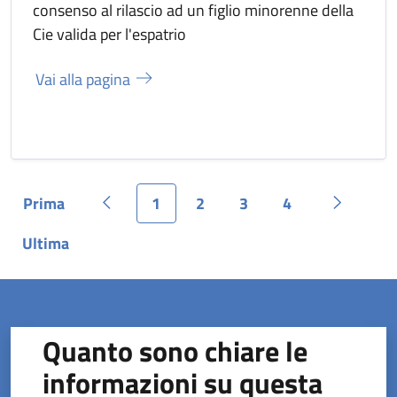
consenso al rilascio ad un figlio minorenne della
Cie valida per l'espatrio
Vai alla pagina
Prima
1
2
3
4
Pagina
Pagina precedente
Pagina
Pagina
Pagina
Pagina
Pagina s
Ultima
Pagina
Quanto sono chiare le
informazioni su questa