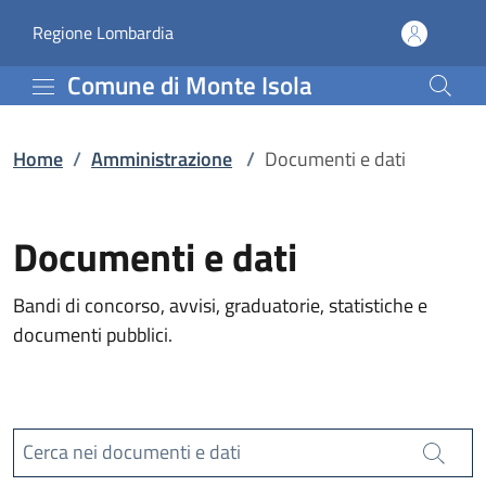
Documenti e dati | Comu
Vai al contenuto principale
(apre in un'altra scheda).
Regione Lombardia
Comune di Monte Isola
Home
/
Amministrazione
/
Documenti e dati
Documenti e dati
Bandi di concorso, avvisi, graduatorie, statistiche e
documenti pubblici.
Cerca nei documenti e dati
Cerca