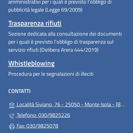
amministrativi per i quali è previsto l'obbligo di
pubblicità legale (Legge 69/2009)
Trasparenza rifiuti
Sezione dedicata alla consultazione dei documenti
per i quali è previsto l'obbligo di trasparenza sul
servizio rifiuti (Delibera Arera 444/2019)
Whistleblowing
Procedura per le segnalazioni di illeciti
CONTATTI
(ap
Località Siviano, 76 - 25050 - Monte Isola - (BS)
Telefono: 030/9825226
Fax: 030/9825078