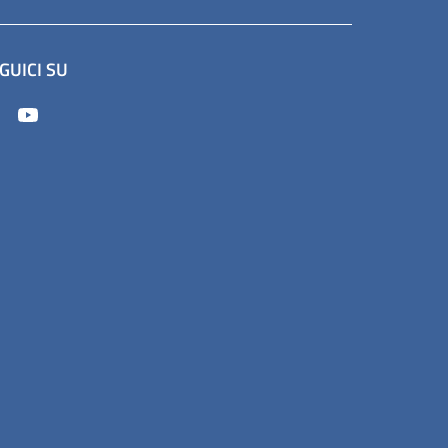
GUICI SU
apre in un'altra scheda).