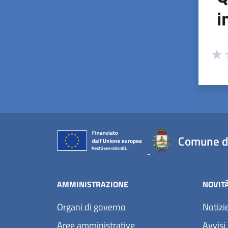
i
Valuta
Valu
V
Comune di
AMMINISTRAZIONE
NOVIT
Organi di governo
Notizi
Aree amministrative
Avvisi