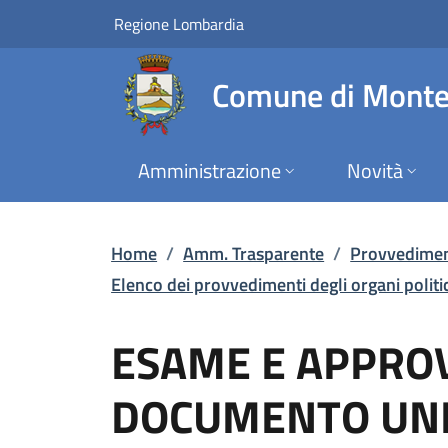
ESAME E APPROVAZIO
Vai al contenuto principale
(apre in un'altra scheda).
Regione Lombardia
Comune di Monte
Amministrazione
Novità
Home
/
Amm. Trasparente
/
Provvedimen
Elenco dei provvedimenti degli organi politici,
ESAME E APPROV
DOCUMENTO UNI