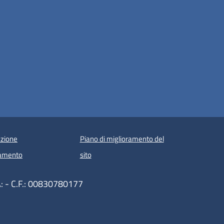
zione
Piano di miglioramento del
amento
sito
VA: - C.F.: 00830780177