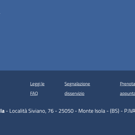
a
Leggi le
Segnalazione
Prenota
 in un'altra scheda).
FAQ
disservizio
appunt
la
- Località Siviano, 76 - 25050 - Monte Isola - (BS) - P.I