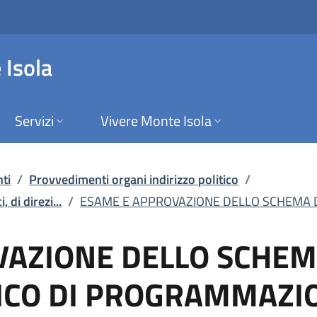
NE DELLO SCHEMA DEL
 Isola
Servizi
Vivere Monte Isola
ti
/
Provvedimenti organi indirizzo politico
/
 di direzi...
/
ESAME E APPROVAZIONE DELLO SCHEMA D
AZIONE DELLO SCHEMA
CO DI PROGRAMMAZIO