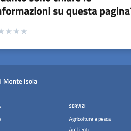
nformazioni su questa pagina
 da 1 a 5 stelle la pagina
ta 1 stelle su 5
aluta 2 stelle su 5
Valuta 3 stelle su 5
Valuta 4 stelle su 5
Valuta 5 stelle su 5
 Monte Isola
À
SERVIZI
e
Agricoltura e pesca
Ambiente