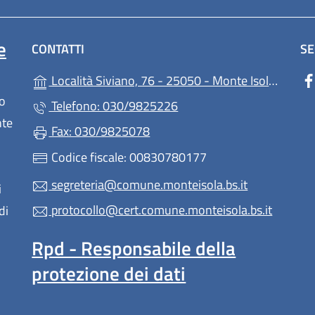
e
CONTATTI
SE
(
Località Siviano, 76 - 25050 - Monte Isola - (BS)
lo
Telefono: 030/9825226
nte
Fax: 030/9825078
Codice fiscale: 00830780177
segreteria@comune.monteisola.bs.it
i
protocollo@cert.comune.monteisola.bs.it
di
Rpd - Responsabile della
protezione dei dati