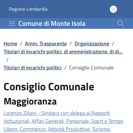
Consiglio Comunale | Tito
Vai al contenuto principale
(apre in un'altra scheda).
Regione Lombardia
Comune di Monte Isola
Home
/
Amm. Trasparente
/
Organizzazione
/
Titolari di incarichi politici, di amministrazione, di di...
/
Titolari di incarichi politici
/
Consiglio Comunale
Consiglio Comunale
Maggioranza
Lorenzo Ziliani - Sindaco con delega ai Rapporti
Istituzionali, Affari Generali, Personale, Sport e Tempo
Libero, Commercio, Attività Produttive, Turismo,