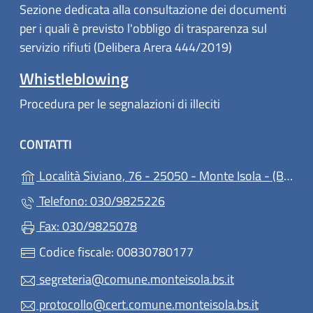
Sezione dedicata alla consultazione dei documenti
per i quali è previsto l'obbligo di trasparenza sul
servizio rifiuti (Delibera Arera 444/2019)
Whistleblowing
Procedura per le segnalazioni di illeciti
CONTATTI
(ap
Località Siviano, 76 - 25050 - Monte Isola - (BS)
Telefono: 030/9825226
Fax: 030/9825078
Codice fiscale: 00830780177
segreteria@comune.monteisola.bs.it
protocollo@cert.comune.monteisola.bs.it