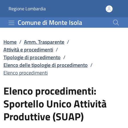
Elenco procedimenti | El
Vai al contenuto principale
(apre in un'altra scheda).
Regione Lombardia
Comune di Monte Isola
Home
/
Amm. Trasparente
/
Attività e procedimenti
/
Tipologie di procedimento
/
Elenco delle tipologie di procedimento
/
Elenco procedimenti
Elenco procedimenti:
Sportello Unico Attività
Produttive (SUAP)