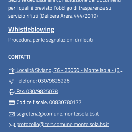
per i quali è previsto l'obbligo di trasparenza sul
servizio rifiuti (Delibera Arera 444/2019)
Whistleblowing
Procedura per le segnalazioni di illeciti
CONTATTI
(ap
Località Siviano, 76 - 25050 - Monte Isola - (BS)
Telefono: 030/9825226
Fax: 030/9825078
Codice fiscale: 00830780177
segreteria@comune.monteisola.bs.it
protocollo@cert.comune.monteisola.bs.it