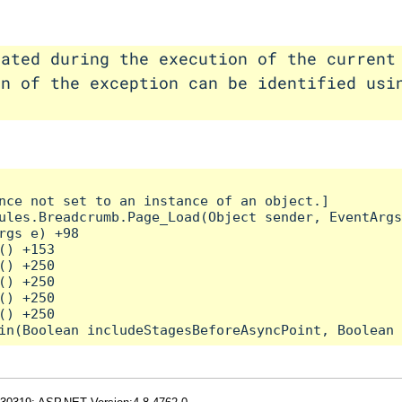
rated during the execution of the current
on of the exception can be identified usi
nce not set to an instance of an object.]

ules.Breadcrumb.Page_Load(Object sender, EventArgs
rgs e) +98

) +153

) +250

) +250

) +250

) +250
