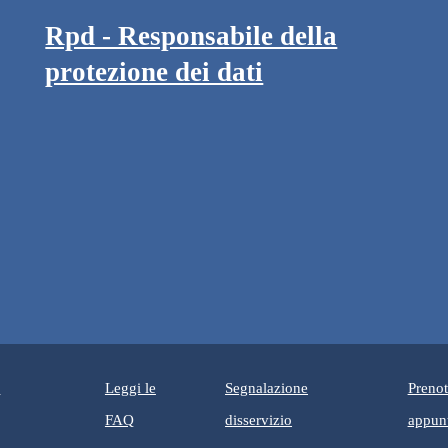
Rpd - Responsabile della
protezione dei dati
i
Leggi le
Segnalazione
Preno
e in un'altra scheda).
FAQ
disservizio
appun