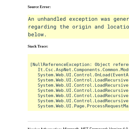
Source Error:
An unhandled exception was gene
regarding the origin and locati
below.
Stack Trace:
[NullReferenceException: Object refere
   It.Csc.AspNet.Components.Common.Mod
   System.Web.UI.Control.OnLoad(EventA
   System.Web.UI.Control.LoadRecursive(
   System.Web.UI.Control.LoadRecursive(
   System.Web.UI.Control.LoadRecursive(
   System.Web.UI.Control.LoadRecursive(
   System.Web.UI.Control.LoadRecursive(