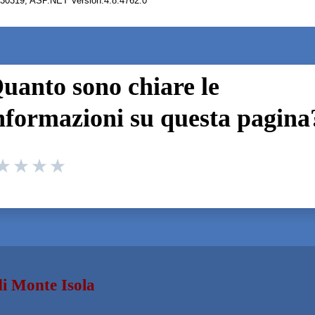
.30319; ASP.NET Version:4.8.4762.0
uanto sono chiare le
nformazioni su questa pagina
 da 1 a 5 stelle la pagina
 1 stelle su 5
aluta 2 stelle su 5
Valuta 3 stelle su 5
Valuta 4 stelle su 5
Valuta 5 stelle su 5
i Monte Isola