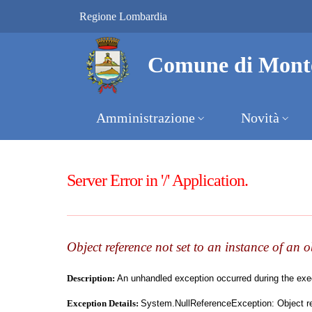
Vai al contenuto principale
(apre in un'altra scheda).
Regione Lombardia
Comune di Monte Isola
Comune di Monte
Amministrazione
Novità
Server Error in '/' Application.
Object reference not set to an instance of an o
Description:
An unhandled exception occurred during the execu
Exception Details:
System.NullReferenceException: Object ref