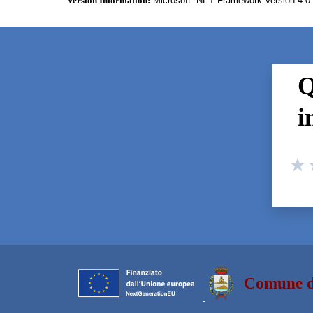
Version Information:
Microsoft .NET Framework Version:4.0
Q
i
Valuta
Valuta
V
Comune d