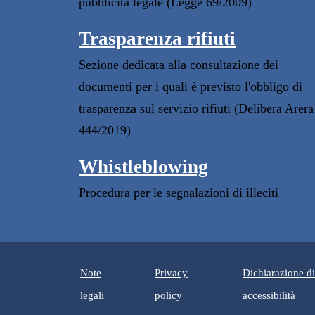
pubblicità legale (Legge 69/2009)
Trasparenza rifiuti
Sezione dedicata alla consultazione dei
documenti per i quali è previsto l'obbligo di
trasparenza sul servizio rifiuti (Delibera Arera
444/2019)
Whistleblowing
Procedura per le segnalazioni di illeciti
Note
Privacy
Dichiarazione d
(apr
legali
policy
accessibilità