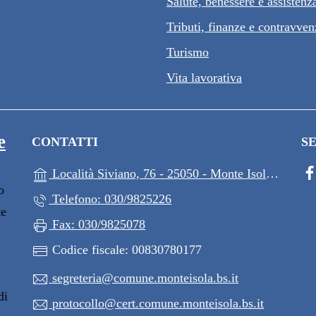
Salute, benessere e assistenz
Tributi, finanze e contravven
Turismo
Vita lavorativa
e
CONTATTI
SE
(
Località Siviano, 76 - 25050 - Monte Isola - (BS)
o
Telefono: 030/9825226
te
Fax: 030/9825078
Codice fiscale: 00830780177
segreteria@comune.monteisola.bs.it
di
protocollo@cert.comune.monteisola.bs.it